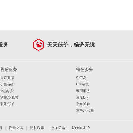
服务
天天低价，畅选无忧
售后服务
特色服务
售后政策
夺宝岛
价格保护
DIY装机
退款说明
延保服务
返修/退换货
京东E卡
取消订单
京东通信
京鱼座智能
测
|
质量公告
|
隐私政策
|
京东公益
|
Media & IR