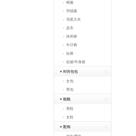
棉服
羽绒服
毛呢大衣
皮衣
休闲裤
牛仔裤
短裤
短裙/半身裙
时尚包包
女包
男包
鞋靴
男鞋
女鞋
配饰