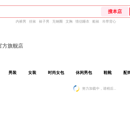
内裤男
丝袜
袜子男
无钢圈
文胸
情侣睡衣
船袜
吊带背心
S官方旗舰店
男装
女装
时尚女包
休闲男包
鞋靴
配
努力加载中，请稍后...