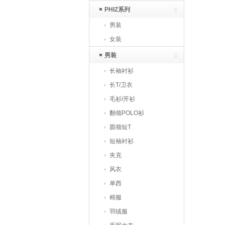
PHIZ系列
男装
女装
男装
长袖衬衫
长T/卫衣
毛衫/开衫
翻领POLO衫
圆领短T
短袖衬衫
夹克
风衣
单西
棉服
羽绒服