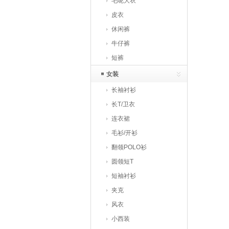
毛呢大衣
皮衣
休闲裤
牛仔裤
短裤
女装
长袖衬衫
长T/卫衣
连衣裙
毛衫/开衫
翻领POLO衫
圆领短T
短袖衬衫
夹克
风衣
小西装