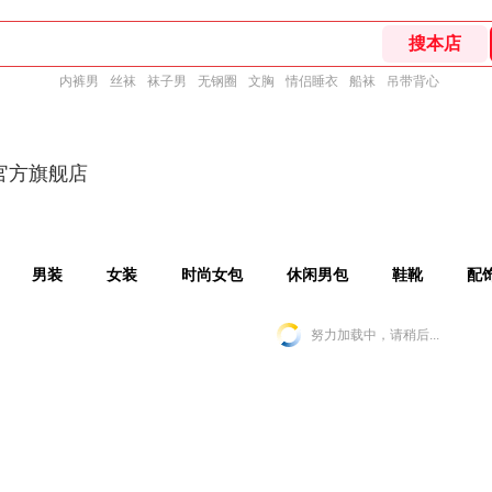
内裤男
丝袜
袜子男
无钢圈
文胸
情侣睡衣
船袜
吊带背心
S官方旗舰店
男装
女装
时尚女包
休闲男包
鞋靴
配
努力加载中，请稍后...