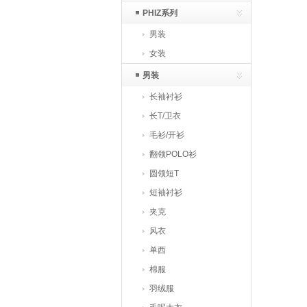
PHIZ系列
男装
女装
男装
长袖衬衫
长T/卫衣
毛衫/开衫
翻领POLO衫
圆领短T
短袖衬衫
夹克
风衣
单西
棉服
羽绒服