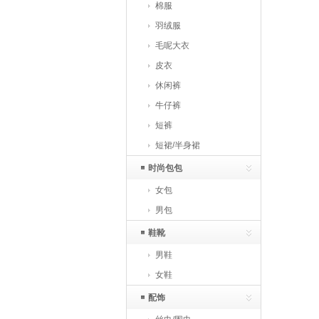
棉服
羽绒服
毛呢大衣
皮衣
休闲裤
牛仔裤
短裤
短裙/半身裙
时尚包包
女包
男包
鞋靴
男鞋
女鞋
配饰