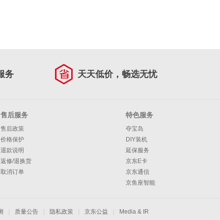
服务
天天低价，畅选无忧
售后服务
特色服务
售后政策
夺宝岛
价格保护
DIY装机
退款说明
延保服务
返修/退换货
京东E卡
取消订单
京东通信
京鱼座智能
测
|
质量公告
|
隐私政策
|
京东公益
|
Media & IR