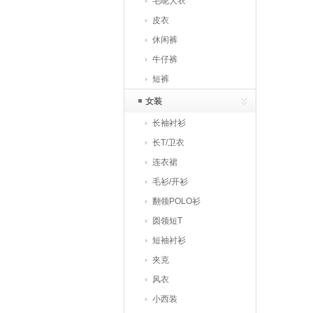
毛呢大衣
皮衣
休闲裤
牛仔裤
短裤
女装
长袖衬衫
长T/卫衣
连衣裙
毛衫/开衫
翻领POLO衫
圆领短T
短袖衬衫
夹克
风衣
小西装